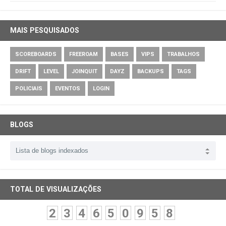
MAIS PESQUISADOS
SCOREBOARDS
FREEROAM
BASES
VIPS
TRABALHOS
DRIFT
LEVEL
JOINQUIT
DAYZ
BACKUPS
TAGS
POLICIAIS
EVENTOS
LOGIN
BLOGS
TOTAL DE VISUALIZAÇÕES
2
3
4
6
5
0
9
5
8