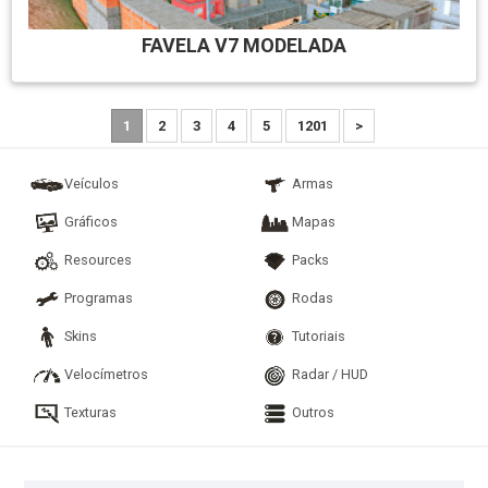
FAVELA V7 MODELADA
1
2
3
4
5
1201
>
Veículos
Armas
Gráficos
Mapas
Resources
Packs
Programas
Rodas
Skins
Tutoriais
Velocímetros
Radar / HUD
Texturas
Outros