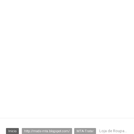
Loja de Roupas CJ
Inicio
http://mods-mta.blogspot.com/
MTA-Tratar