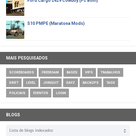
Ford Cargo 2429 Cowboy (Pc Bom)
S10 PMPE (Maratona Mods)
MAIS PESQUISADOS
SCOREBOARDS
FREEROAM
BASES
VIPS
TRABALHOS
DRIFT
LEVEL
JOINQUIT
DAYZ
BACKUPS
TAGS
POLICIAIS
EVENTOS
LOGIN
BLOGS