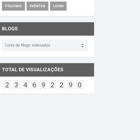
POLICIAIS
EVENTOS
LOGIN
BLOGS
TOTAL DE VISUALIZAÇÕES
2
3
4
6
9
2
2
9
0