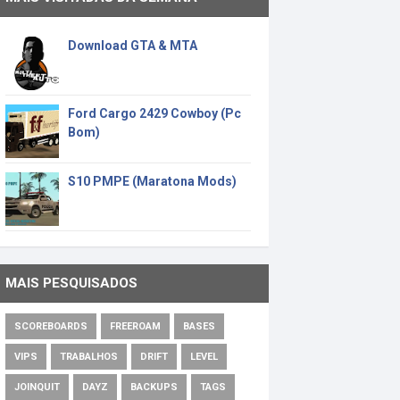
Download GTA & MTA
Ford Cargo 2429 Cowboy (Pc
Bom)
S10 PMPE (Maratona Mods)
MAIS PESQUISADOS
SCOREBOARDS
FREEROAM
BASES
VIPS
TRABALHOS
DRIFT
LEVEL
JOINQUIT
DAYZ
BACKUPS
TAGS