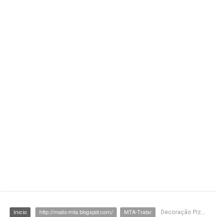
Decoração Pizzaria (TM STORE)
Inicio
http://mods-mta.blogspot.com/
MTA-Tratar