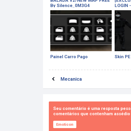
BALADA V2/NEW MAP FREE
[EXCLU
By Silence_0M3G4
LOGIN 
Painel Carro Pago
Skin PE
Mecanica
Seu comentário é uma resposta pesso
comentários que contenham assédio e
Emoticon