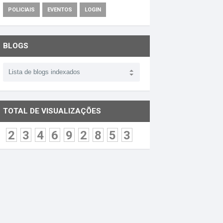
POLICIAIS
EVENTOS
LOGIN
BLOGS
TOTAL DE VISUALIZAÇÕES
2
3
4
6
9
2
8
5
3