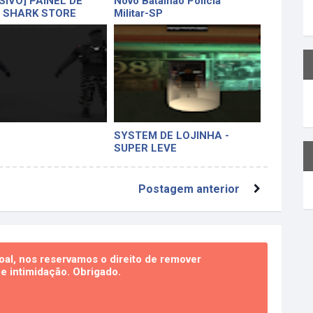
SIVO] PAINEL DE
Novo Batalhão Policia
- SHARK STORE
Militar-SP
SYSTEM DE LOJINHA -
SUPER LEVE
Postagem anterior
al, nos reservamos o direito de remover
 intimidação. Obrigado.