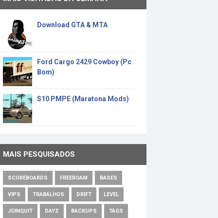
Download GTA & MTA
Ford Cargo 2429 Cowboy (Pc
Bom)
S10 PMPE (Maratona Mods)
MAIS PESQUISADOS
SCOREBOARDS
FREEROAM
BASES
VIPS
TRABALHOS
DRIFT
LEVEL
JOINQUIT
DAYZ
BACKUPS
TAGS