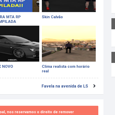
RA MTA RP
Skin Calvão
MPILADA
X NOVO
Clima realista com horário
real
Favela na avenida de LS
al, nos reservamos o direito de remover