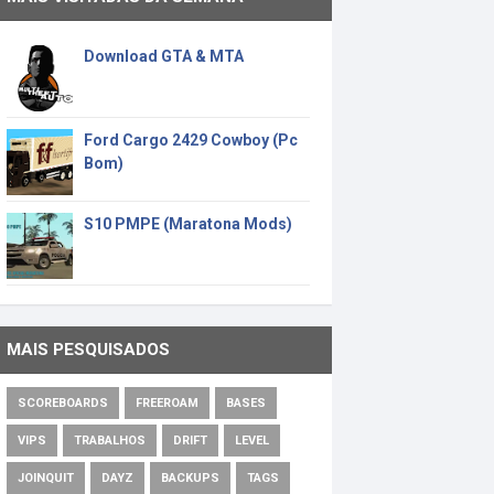
Download GTA & MTA
Ford Cargo 2429 Cowboy (Pc
Bom)
S10 PMPE (Maratona Mods)
MAIS PESQUISADOS
SCOREBOARDS
FREEROAM
BASES
VIPS
TRABALHOS
DRIFT
LEVEL
JOINQUIT
DAYZ
BACKUPS
TAGS