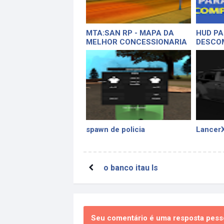
MTA:SAN RP - MAPA DA
HUD PA
MELHOR CONCESSIONARIA
DESCO
MODERNA, IGUAL DO FIVEM
[DOWNLOAD GRATIS 2023]
spawn de policia
Lancer
o banco itau ls
Seu comentário é uma resposta pesso