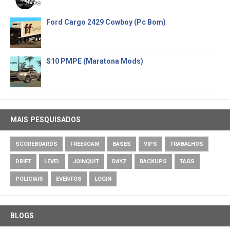
Ford Cargo 2429 Cowboy (Pc Bom)
S10 PMPE (Maratona Mods)
MAIS PESQUISADOS
SCOREBOARDS
FREEROAM
BASES
VIPS
TRABALHOS
DRIFT
LEVEL
JOINQUIT
DAYZ
BACKUPS
TAGS
POLICIAIS
EVENTOS
LOGIN
BLOGS