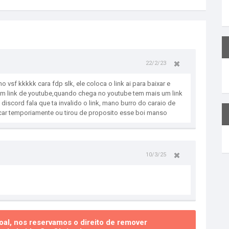
22/2/23
sf kkkkk cara fdp slk, ele coloca o link ai para baixar e
um link de youtube,quando chega no youtube tem mais um link
 discord fala que ta invalido o link, mano burro do caraio de
ocar temporiamente ou tirou de proposito esse boi manso
10/3/25
al, nos reservamos o direito de remover