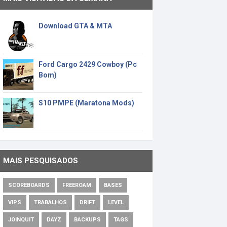
Download GTA & MTA
Ford Cargo 2429 Cowboy (Pc
Bom)
S10 PMPE (Maratona Mods)
MAIS PESQUISADOS
SCOREBOARDS
FREEROAM
BASES
VIPS
TRABALHOS
DRIFT
LEVEL
JOINQUIT
DAYZ
BACKUPS
TAGS