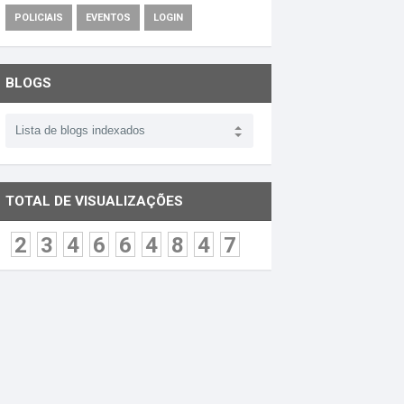
POLICIAIS
EVENTOS
LOGIN
BLOGS
TOTAL DE VISUALIZAÇÕES
2
3
4
6
6
4
8
4
7