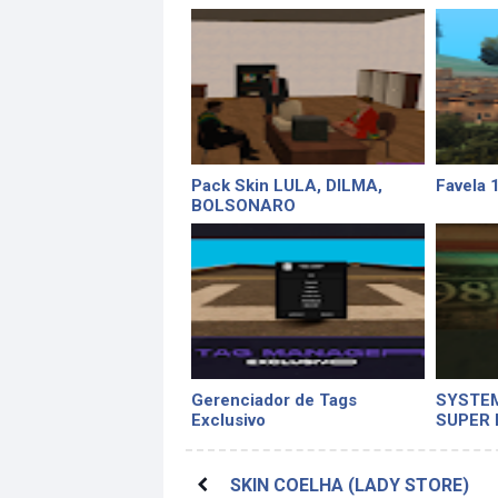
Pack Skin LULA, DILMA,
Favela 1
BOLSONARO
Gerenciador de Tags
SYSTEM
Exclusivo
SUPER 
SKIN COELHA (LADY STORE)