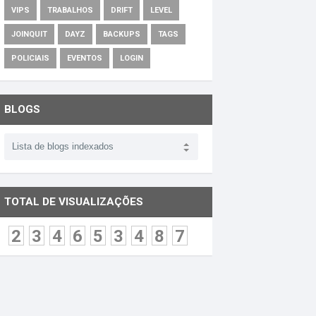
VIPS
TRABALHOS
DRIFT
LEVEL
JOINQUIT
DAYZ
BACKUPS
TAGS
POLICIAIS
EVENTOS
LOGIN
BLOGS
TOTAL DE VISUALIZAÇÕES
2
3
4
6
5
3
4
8
7