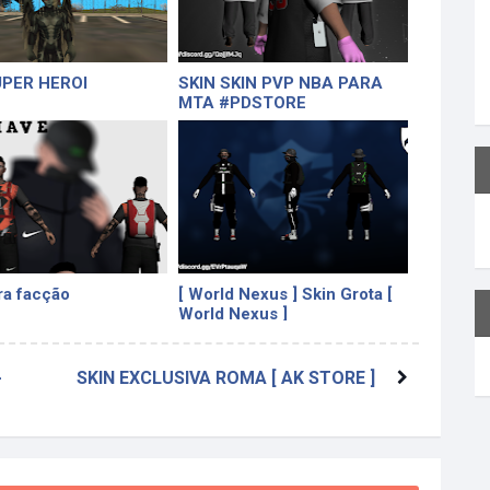
UPER HEROI
SKIN SKIN PVP NBA PARA
MTA #PDSTORE
ra facção
[ World Nexus ] Skin Grota [
World Nexus ]
-
SKIN EXCLUSIVA ROMA [ AK STORE ]