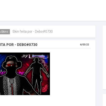
Skin feita por - Debo#0730
-Skins
EITA POR - DEBO#0730
6/03/22