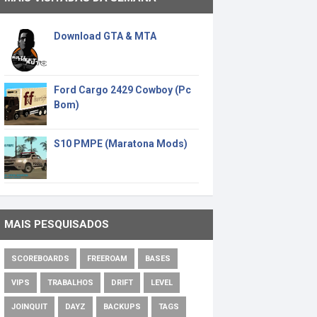
Download GTA & MTA
Ford Cargo 2429 Cowboy (Pc
Bom)
S10 PMPE (Maratona Mods)
MAIS PESQUISADOS
SCOREBOARDS
FREEROAM
BASES
VIPS
TRABALHOS
DRIFT
LEVEL
JOINQUIT
DAYZ
BACKUPS
TAGS