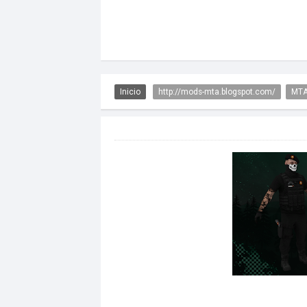
Inicio
http://mods-mta.blogspot.com/
MTA