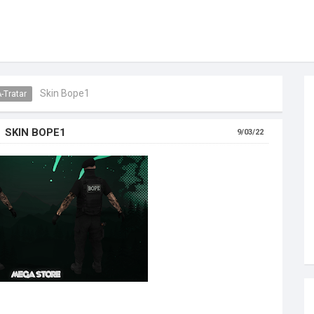
Skin Bope1
-Tratar
SKIN BOPE1
9/03/22