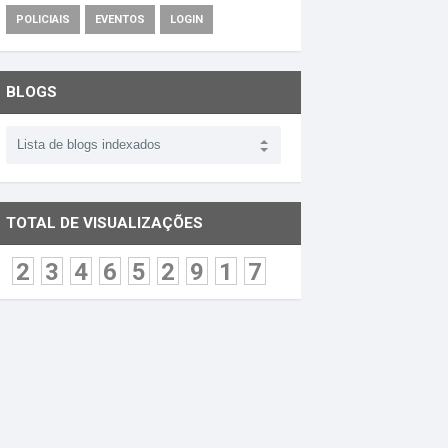
POLICIAIS
EVENTOS
LOGIN
BLOGS
TOTAL DE VISUALIZAÇÕES
2
3
4
6
5
2
9
1
7