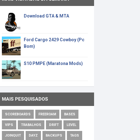
Download GTA & MTA
Ford Cargo 2429 Cowboy (Pc
Bom)
S10 PMPE (Maratona Mods)
MAIS PESQUISADOS
SCOREBOARDS
FREEROAM
BASES
VIPS
TRABALHOS
DRIFT
LEVEL
JOINQUIT
DAYZ
BACKUPS
TAGS