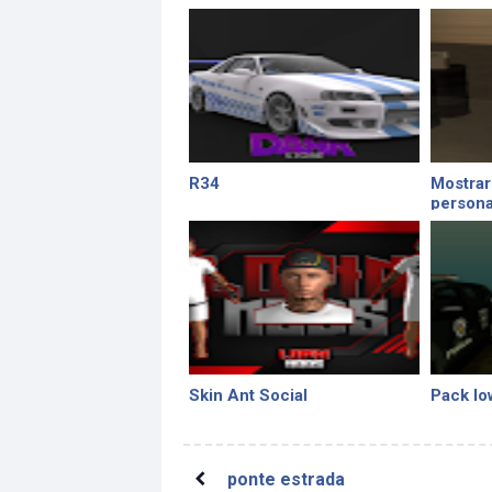
R34
Mostrar
persona
Skin Ant Social
Pack lo
ponte estrada