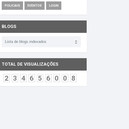
POLICIAIS
EVENTOS
LOGIN
BLOGS
TOTAL DE VISUALIZAÇÕES
2
3
4
6
5
6
0
0
8