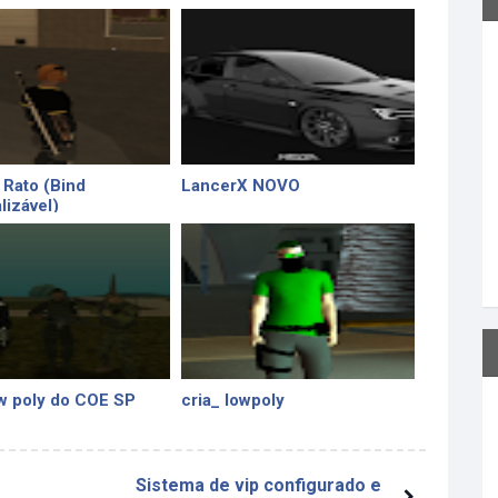
 Rato (Bind
LancerX NOVO
lizável)
w poly do COE SP
cria_ lowpoly
Sistema de vip configurado e