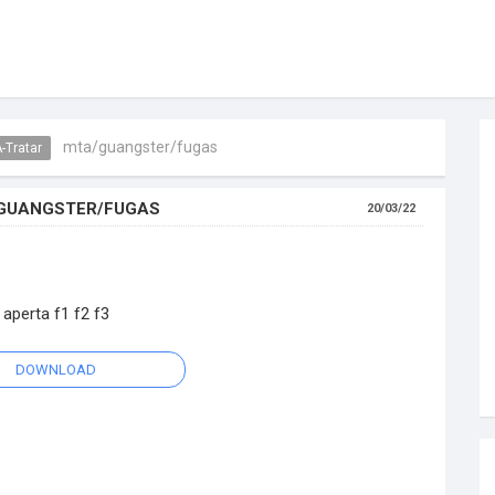
mta/guangster/fugas
-Tratar
GUANGSTER/FUGAS
20/03/22
aperta f1 f2 f3
DOWNLOAD