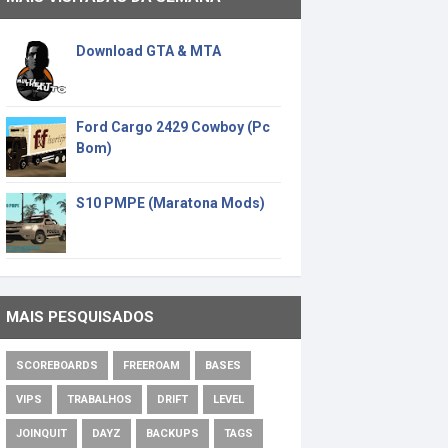
Download GTA & MTA
Ford Cargo 2429 Cowboy (Pc
Bom)
S10 PMPE (Maratona Mods)
MAIS PESQUISADOS
SCOREBOARDS
FREEROAM
BASES
VIPS
TRABALHOS
DRIFT
LEVEL
JOINQUIT
DAYZ
BACKUPS
TAGS