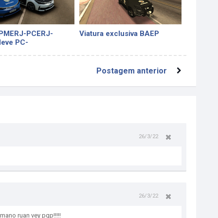
-PMERJ-PCERJ-
Viatura exclusiva BAEP
leve PC-
/FORTE
Postagem anterior
26/3/22
26/3/22
mano ruan vey pqp!!!!!