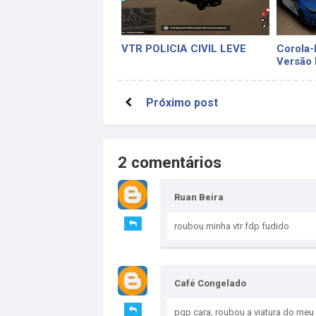
VTR POLICIA CIVIL LEVE
Corola
Versão 
FRACO
Próximo post
2 comentários
Ruan Beira
roubou minha vtr fdp fudido
Café Congelado
pqp cara, roubou a viatura do meu 