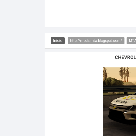
Inicio
http://mods-mta.blogspot.com/
MTA
CHEVROL