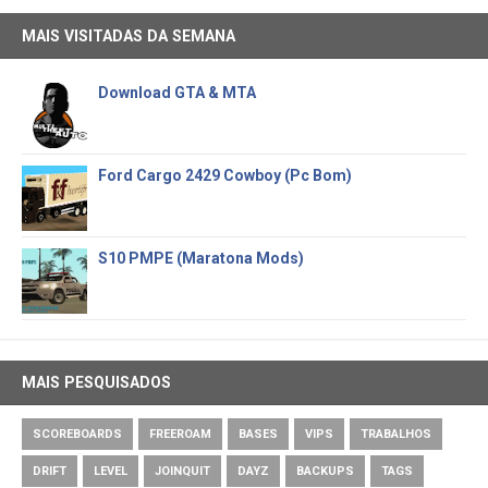
MAIS VISITADAS DA SEMANA
Download GTA & MTA
Ford Cargo 2429 Cowboy (Pc Bom)
S10 PMPE (Maratona Mods)
MAIS PESQUISADOS
SCOREBOARDS
FREEROAM
BASES
VIPS
TRABALHOS
DRIFT
LEVEL
JOINQUIT
DAYZ
BACKUPS
TAGS