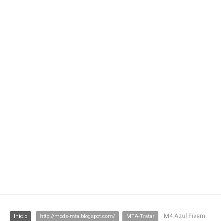
M4 Azul Fivem
Inicio
http://mods-mta.blogspot.com/
MTA-Tratar