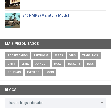
S10 PMPE (Maratona Mods)
MAIS PESQUISADOS
SCOREBOARDS
FREEROAM
BASES
VIPS
TRABALHOS
DRIFT
LEVEL
JOINQUIT
DAYZ
BACKUPS
TAGS
POLICIAIS
EVENTOS
LOGIN
BLOGS