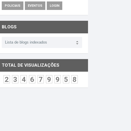
POLICIAIS
EVENTOS
LOGIN
BLOGS
TOTAL DE VISUALIZAÇÕES
2
3
4
6
7
9
9
5
8