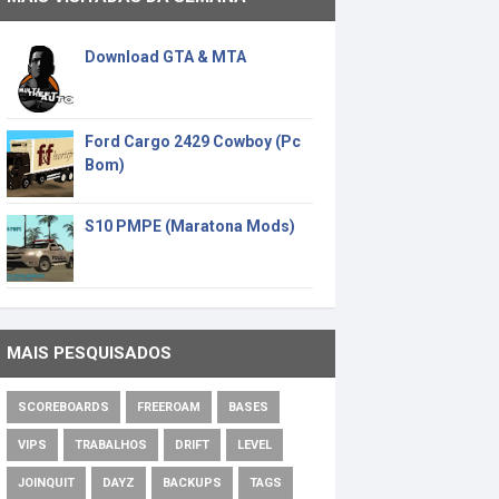
Download GTA & MTA
Ford Cargo 2429 Cowboy (Pc
Bom)
S10 PMPE (Maratona Mods)
MAIS PESQUISADOS
SCOREBOARDS
FREEROAM
BASES
VIPS
TRABALHOS
DRIFT
LEVEL
JOINQUIT
DAYZ
BACKUPS
TAGS