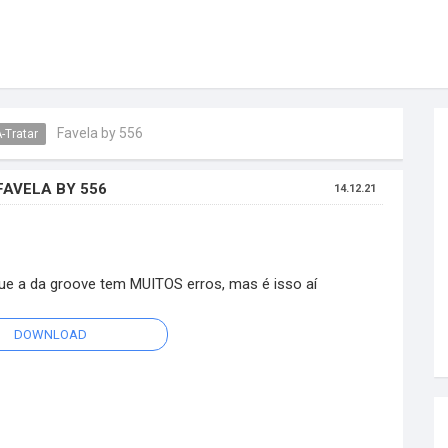
Favela by 556
-Tratar
FAVELA BY 556
14.12.21
 que a da groove tem MUITOS erros, mas é isso aí
DOWNLOAD