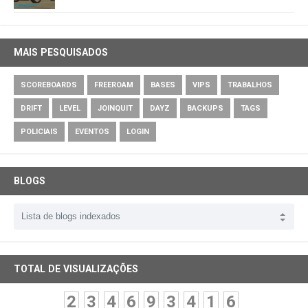
MAIS PESQUISADOS
SCOREBOARDS
FREEROAM
BASES
VIPS
TRABALHOS
DRIFT
LEVEL
JOINQUIT
DAYZ
BACKUPS
TAGS
POLICIAIS
EVENTOS
LOGIN
BLOGS
TOTAL DE VISUALIZAÇÕES
2
3
4
6
9
3
4
1
6