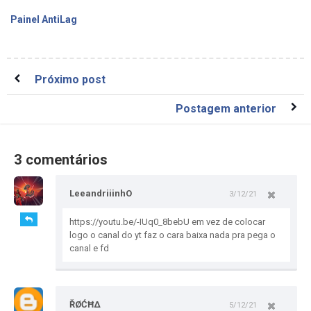
Painel AntiLag
Próximo post
Postagem anterior
3 comentários
LeeandriiinhO
3/12/21
https://youtu.be/-IUq0_8bebU em vez de colocar
logo o canal do yt faz o cara baixa nada pra pega o
canal e fd
ŘØĆĦΔ
5/12/21