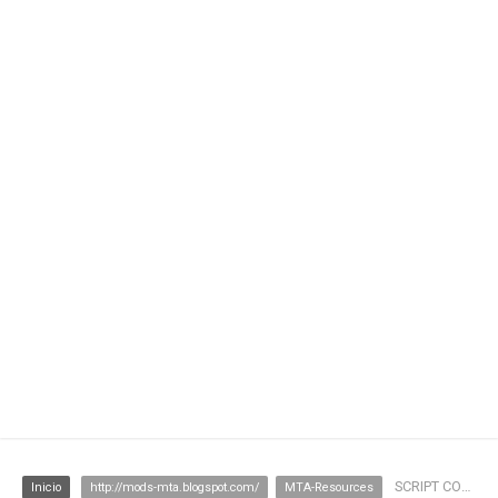
SCRIPT COLOCA MÃO PRA FORA DO VEICULO
Inicio
http://mods-mta.blogspot.com/
MTA-Resources