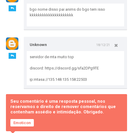
bgo nome disso pai anims do bgo tem isso
kkkkkkkkkkkkkkkkkkkkk
Unknown
18/12/21
servidor de mta muito top
discord: https://discord.gg/sfa2DPg9TE
ip:mtasa://135.148.135.158:22503
Seu comentário é uma resposta pessoal, nos
reservamos o direito de remover comentários que
contenham assédio e intimidação. Obrigado.
Emoticon