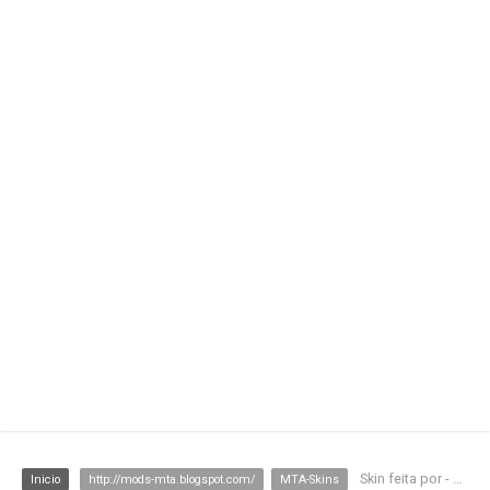
Skin feita por - Debo#0730
Inicio
http://mods-mta.blogspot.com/
MTA-Skins