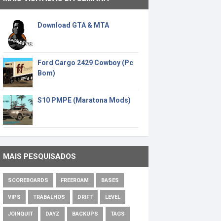
Download GTA & MTA
Ford Cargo 2429 Cowboy (Pc
Bom)
S10 PMPE (Maratona Mods)
MAIS PESQUISADOS
SCOREBOARDS
FREEROAM
BASES
VIPS
TRABALHOS
DRIFT
LEVEL
JOINQUIT
DAYZ
BACKUPS
TAGS