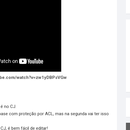
tube.com/watch?v=zw1yDBPsVGw
 é no CJ.
base com proteção por ACL, mas na segunda vai ter isso
J, é bem fácil de editar!