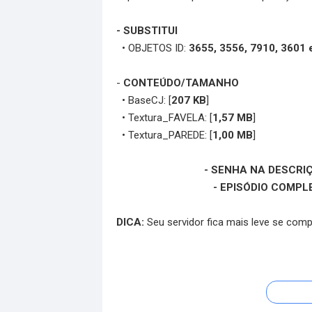
- SUBSTITUI
• OBJETOS ID:
3655, 3556, 7910, 3601 
-
CONTEÚDO/TAMANHO
• BaseCJ: [
207 KB
]
• Textura_FAVELA: [
1,57 MB
]
• Textura_PAREDE: [
1,00 MB
]
- SENHA NA DESCRI
- EPISÓDIO COMPL
DICA:
Seu servidor fica mais leve se com