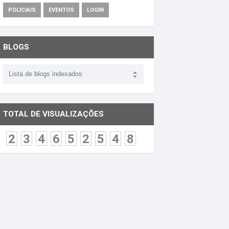
POLICIAIS
EVENTOS
LOGIN
BLOGS
TOTAL DE VISUALIZAÇÕES
2
3
4
6
5
2
5
4
8