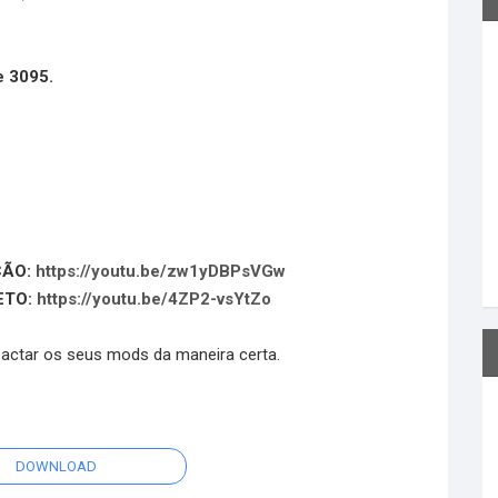
e 3095.
ÇÃO:
https://youtu.be/zw1yDBPsVGw
ETO:
https://youtu.be/4ZP2-vsYtZo
pactar os seus mods da maneira certa.
DOWNLOAD