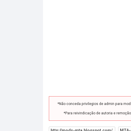
*Não conceda privilegios de admin para mo
*Para reivindicação de autoria e remoçã
http://mods-mta.blogspot.com/
MTA-