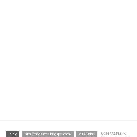
SKIN MAFIA INSPIRADA FIVEM PARA MTA #PDSTORE
Inicio
http://mods-mta.blogspot.com/
MTA-Skins