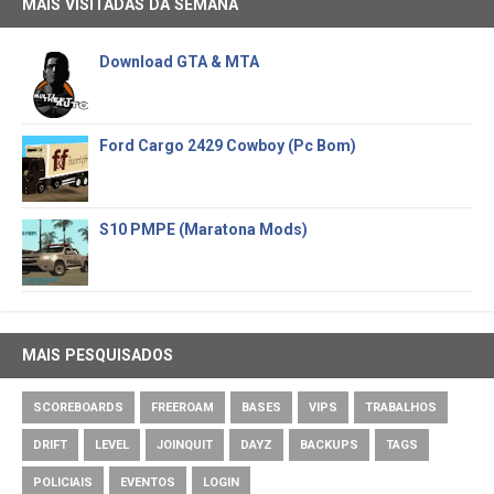
MAIS VISITADAS DA SEMANA
Download GTA & MTA
Ford Cargo 2429 Cowboy (Pc Bom)
S10 PMPE (Maratona Mods)
MAIS PESQUISADOS
SCOREBOARDS
FREEROAM
BASES
VIPS
TRABALHOS
DRIFT
LEVEL
JOINQUIT
DAYZ
BACKUPS
TAGS
POLICIAIS
EVENTOS
LOGIN