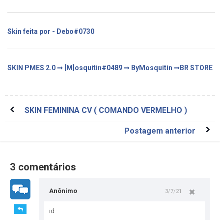
Skin feita por - Debo#0730
SKIN PMES 2.0 ➞ [M]osquitin#0489 ➞ ByMosquitin ➞BR STORE
SKIN FEMININA CV ( COMANDO VERMELHO )
Postagem anterior
3 comentários
Anônimo
3/7/21
id