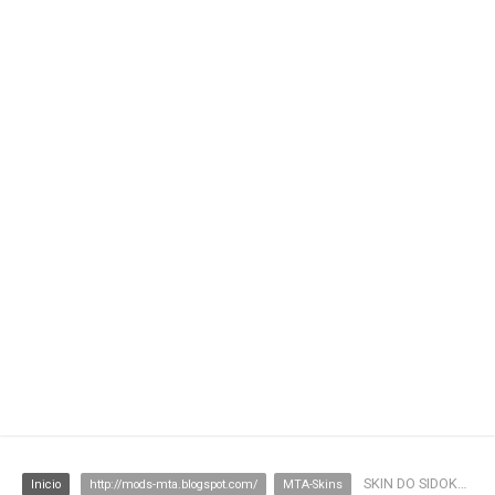
SKIN DO SIDOKA ( EXCLUSIVA )
Inicio
http://mods-mta.blogspot.com/
MTA-Skins