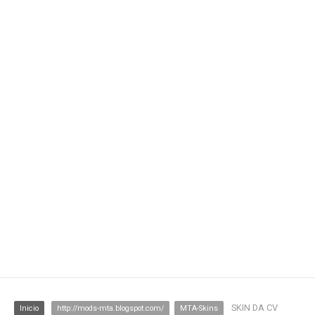
SKIN DA CV
Inicio
http://mods-mta.blogspot.com/
MTA-Skins