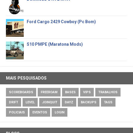
Ford Cargo 2429 Cowboy (Pc Bom)
S10 PMPE (Maratona Mods)
MAIS PESQUISADOS
SCOREBOARDS
FREEROAM
BASES
VIPS
TRABALHOS
DRIFT
LEVEL
JOINQUIT
DAYZ
BACKUPS
TAGS
POLICIAIS
EVENTOS
LOGIN