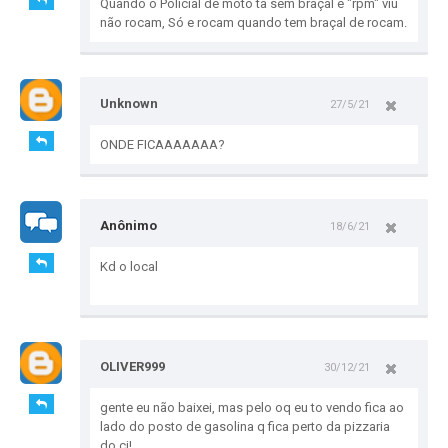
Quando o Policial de moto ta sem braçal e "rpm" viu
não rocam, Só e rocam quando tem braçal de rocam.
Unknown
27/5/21
ONDE FICAAAAAAA?
Anônimo
18/6/21
Kd o local
OLIVER999
30/12/21
gente eu não baixei, mas pelo oq eu to vendo fica ao
lado do posto de gasolina q fica perto da pizzaria
do cj!