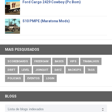
Ford Cargo 2429 Cowboy (Pc Bom)
S10 PMPE (Maratona Mods)
MAIS PESQUISADOS
SCOREBOARDS
FREEROAM
BASES
VIPS
TRABALHOS
DRIFT
LEVEL
JOINQUIT
DAYZ
BACKUPS
TAGS
POLICIAIS
EVENTOS
LOGIN
BLOGS