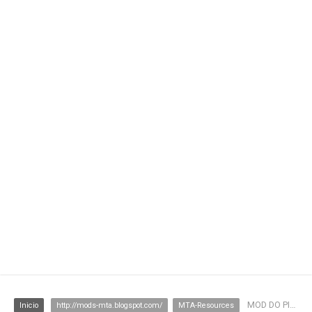
MOD DO PICHADOR - GRAFITE
Inicio
http://mods-mta.blogspot.com/
MTA-Resources