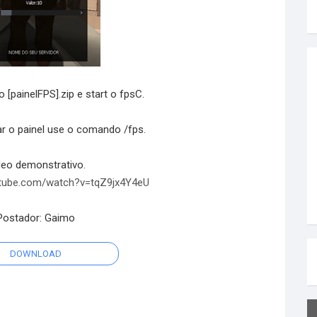
o [painelFPS].zip e start o fpsC.
ar o painel use o comando /fps.
deo demonstrativo.
utube.com/watch?v=tqZ9jx4Y4eU
Postador: Gaimo
DOWNLOAD