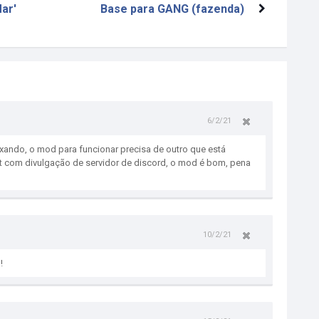
ar'
Base para GANG (fazenda)
6/2/21
xando, o mod para funcionar precisa de outro que está
t com divulgação de servidor de discord, o mod é bom, pena
10/2/21
!