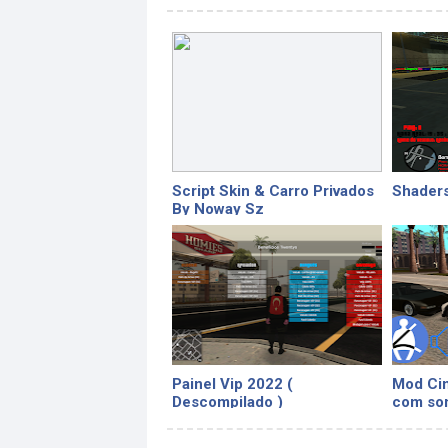
Script Skin & Carro Privados
Shader
By Noway Sz
Painel Vip 2022 (
Mod Cin
Descompilado )
com so