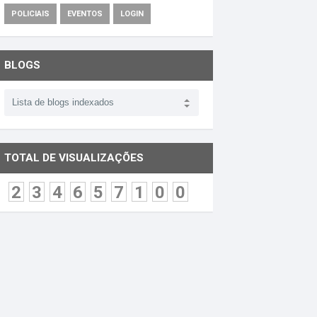
POLICIAIS
EVENTOS
LOGIN
BLOGS
TOTAL DE VISUALIZAÇÕES
2
3
4
6
5
7
1
0
0