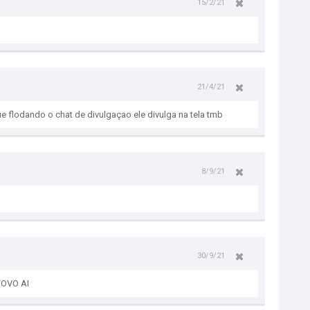
15/2/21
21/4/21
que flodando o chat de divulgaçao ele divulga na tela tmb
8/9/21
30/9/21
OVO AI