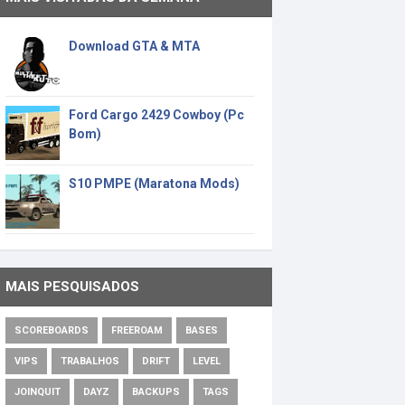
Download GTA & MTA
Ford Cargo 2429 Cowboy (Pc
Bom)
S10 PMPE (Maratona Mods)
MAIS PESQUISADOS
SCOREBOARDS
FREEROAM
BASES
VIPS
TRABALHOS
DRIFT
LEVEL
JOINQUIT
DAYZ
BACKUPS
TAGS