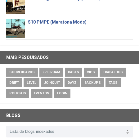
S10 PMPE (Maratona Mods)
MAIS PESQUISADOS
SCOREBOARDS
FREEROAM
BASES
VIPS
TRABALHOS
DRIFT
LEVEL
JOINQUIT
DAYZ
BACKUPS
TAGS
POLICIAIS
EVENTOS
LOGIN
BLOGS