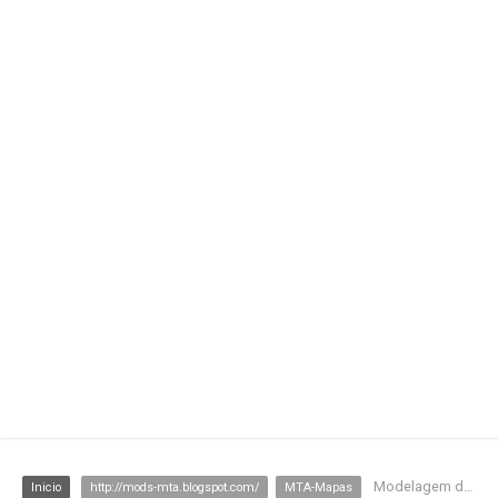
Modelagem da UPP (Unidade de Polícia Pacificadora)
Inicio
http://mods-mta.blogspot.com/
MTA-Mapas