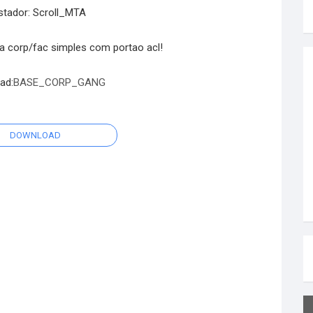
stador: Scroll_MTA
a corp/fac simples com portao acl!
ad:
BASE_CORP_GANG
DOWNLOAD