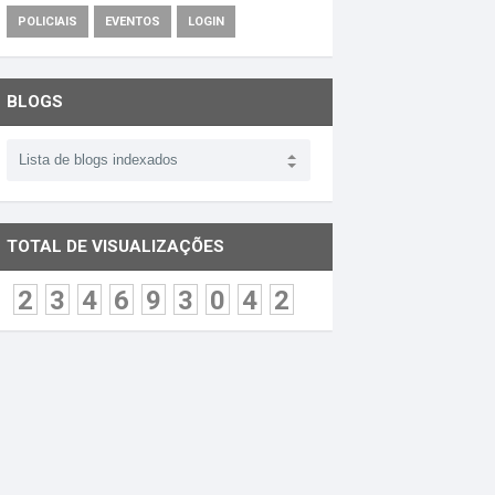
POLICIAIS
EVENTOS
LOGIN
BLOGS
TOTAL DE VISUALIZAÇÕES
2
3
4
6
9
3
0
4
2