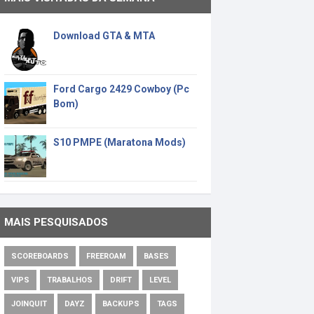
Download GTA & MTA
Ford Cargo 2429 Cowboy (Pc
Bom)
S10 PMPE (Maratona Mods)
MAIS PESQUISADOS
SCOREBOARDS
FREEROAM
BASES
VIPS
TRABALHOS
DRIFT
LEVEL
JOINQUIT
DAYZ
BACKUPS
TAGS