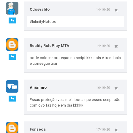
Odosvaldo
14/10/20
#InfinityNotopo
Reality RolePlay MTA
14/10/20
pode colocar proteçao no script kkk nois é trem bala
e consegue tirar
Anônimo
16/10/20
Essas proteção veia meia boca que esses script pão
com ovo faz hoje em dia kkkkk
Fonseca
17/10/20