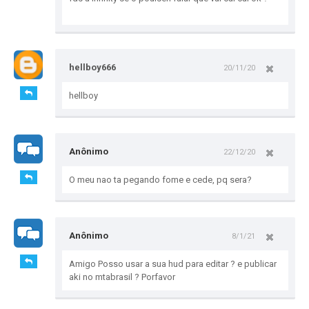
hellboy666
20/11/20
hellboy
Anônimo
22/12/20
O meu nao ta pegando fome e cede, pq sera?
Anônimo
8/1/21
Amigo Posso usar a sua hud para editar ? e publicar
aki no mtabrasil ? Porfavor