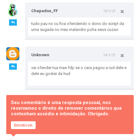
Chapadox_FF
10/1/21
tudo pau no cu fica ofendendo o dono do script da
uma sugada no meu malandro poha seus cuzao
Unknown
14/1/21
vai ofender tua mae fdp se o cara pagou a rud dele e
dele eu gostei da hud
Seu comentário é uma resposta pessoal, nos
reservamos o direito de remover comentários que
contenham assédio e intimidação. Obrigado.
Emoticon