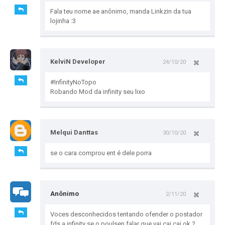
Fala teu nome ae anônimo, manda Linkzin da tua
lojinha :3
KelviN Developer
24/10/20
#InfinityNoTopo
Robando Mod da infinity seu lixo
Melqui Danttas
30/10/20
se o cara comprou ent é dele porra
Anônimo
2/11/20
Voces desconhecidos tentando ofender o postador
fds a infinity se o poulsen falar que vai cai cai ok ?