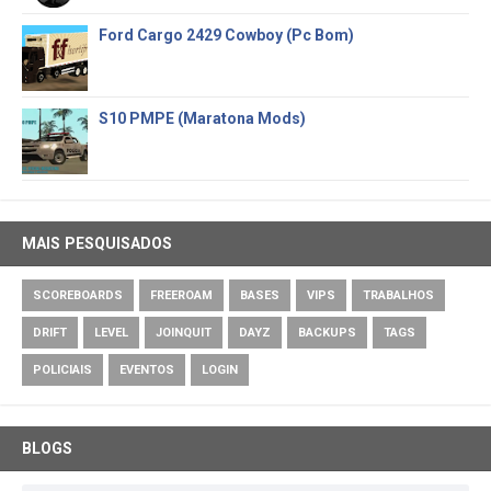
Ford Cargo 2429 Cowboy (Pc Bom)
S10 PMPE (Maratona Mods)
MAIS PESQUISADOS
SCOREBOARDS
FREEROAM
BASES
VIPS
TRABALHOS
DRIFT
LEVEL
JOINQUIT
DAYZ
BACKUPS
TAGS
POLICIAIS
EVENTOS
LOGIN
BLOGS