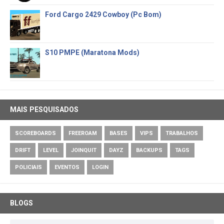
Ford Cargo 2429 Cowboy (Pc Bom)
S10 PMPE (Maratona Mods)
MAIS PESQUISADOS
SCOREBOARDS
FREEROAM
BASES
VIPS
TRABALHOS
DRIFT
LEVEL
JOINQUIT
DAYZ
BACKUPS
TAGS
POLICIAIS
EVENTOS
LOGIN
BLOGS