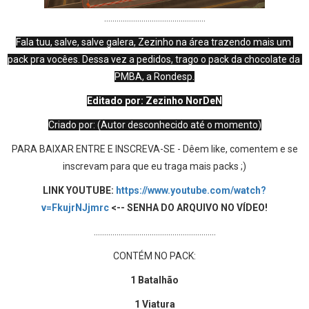
..............................
...................
Fala tuu, salve, salve galera, Zezinho na área trazendo mais um 
pack pra vocêes. Dessa vez a pedidos, trago o pack da chocolate da 
PMBA, a Rondesp.
Editado por: Zezinho NorDeN
Criado por: (Autor desconhecido até o momento)
PARA BAIXAR ENTRE E INSCREVA-SE - Dêem like, comentem e se
inscrevam para que eu traga mais packs ;)
LINK YOUTUBE:
https://www.youtube.com/watch?
v=FkujrNJjmrc
<-- SENHA DO ARQUIVO NO VÍDEO!
..............................
.............................
CONTÉM NO PACK:
1 Batalhão
1 Viatura