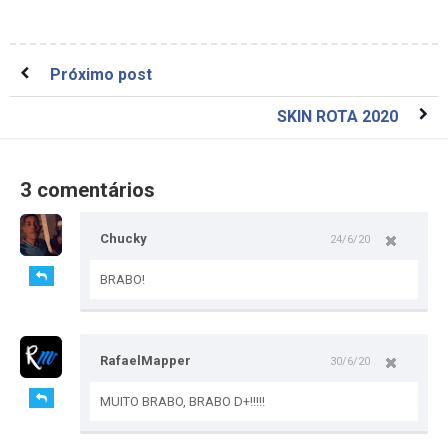
Próximo post
SKIN ROTA 2020
3 comentários
Chucky
24/6/20
BRABO!
RafaelMapper
30/6/20
MUITO BRABO, BRABO D+!!!!!