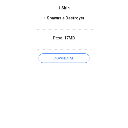
1 Skin
+ Spawns e Destroyer
..............................
..............................
...........
Peso:
17MB
..............................
..............................
...
DOWNLOAD