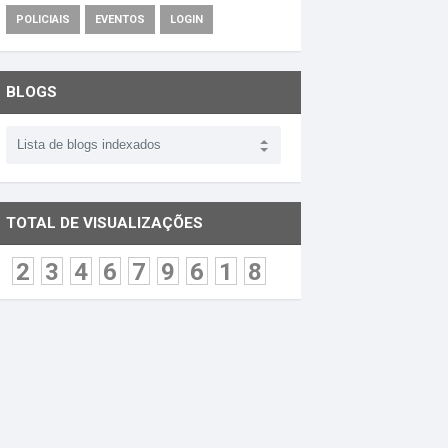
POLICIAIS
EVENTOS
LOGIN
BLOGS
TOTAL DE VISUALIZAÇÕES
2
3
4
6
7
9
6
1
8