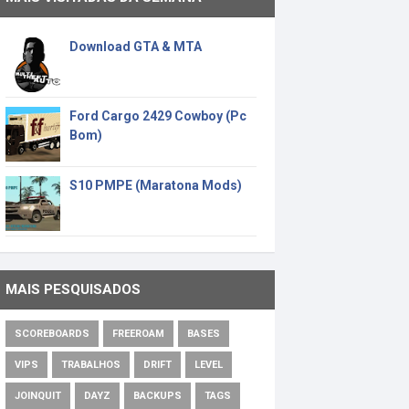
Download GTA & MTA
Ford Cargo 2429 Cowboy (Pc
Bom)
S10 PMPE (Maratona Mods)
MAIS PESQUISADOS
SCOREBOARDS
FREEROAM
BASES
VIPS
TRABALHOS
DRIFT
LEVEL
JOINQUIT
DAYZ
BACKUPS
TAGS