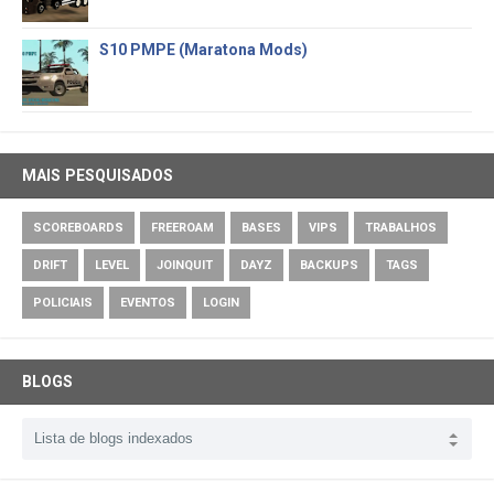
S10 PMPE (Maratona Mods)
MAIS PESQUISADOS
SCOREBOARDS
FREEROAM
BASES
VIPS
TRABALHOS
DRIFT
LEVEL
JOINQUIT
DAYZ
BACKUPS
TAGS
POLICIAIS
EVENTOS
LOGIN
BLOGS