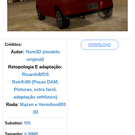
Créditos:
DOWNLOAD
Autor:
Hum3D (modelo
original)
Retopologia E adaptação:
RicardoMDS
RetrKill0 (Peças DAM,
Pinturas, extra farol,
adaptação vehfuncs)
Roda:
Mazen e Vermilion093
3D
Substitui:
555
Tamanho:
6,90
MB