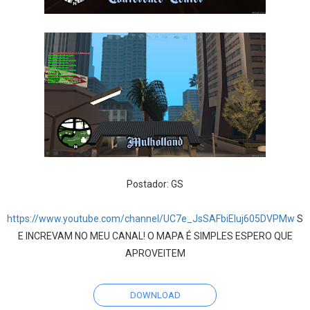
Postador: GS
https://www.youtube.com/channel/UC7e_JsSAFbiEIuj605DVPMw
S
E INCREVAM NO MEU CANAL! O MAPA É SIMPLES ESPERO QUE
APROVEITEM
DOWNLOAD