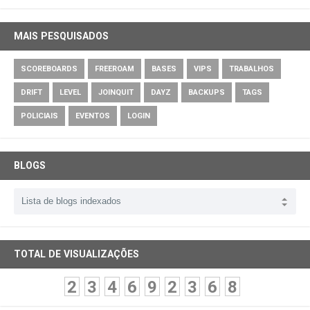
MAIS PESQUISADOS
SCOREBOARDS
FREEROAM
BASES
VIPS
TRABALHOS
DRIFT
LEVEL
JOINQUIT
DAYZ
BACKUPS
TAGS
POLICIAIS
EVENTOS
LOGIN
BLOGS
TOTAL DE VISUALIZAÇÕES
2
3
4
6
9
2
3
6
8