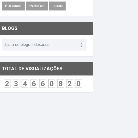
POLICIAIS
EVENTOS
LOGIN
BLOGS
TOTAL DE VISUALIZAÇÕES
2
3
4
6
6
0
8
2
0