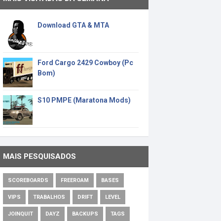
Download GTA & MTA
Ford Cargo 2429 Cowboy (Pc
Bom)
S10 PMPE (Maratona Mods)
MAIS PESQUISADOS
SCOREBOARDS
FREEROAM
BASES
VIPS
TRABALHOS
DRIFT
LEVEL
JOINQUIT
DAYZ
BACKUPS
TAGS