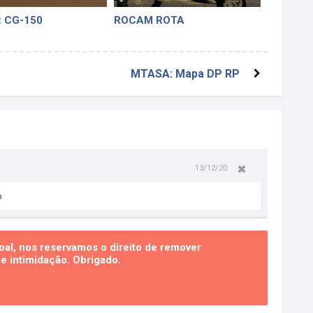
 CG-150
ROCAM ROTA
MTASA: Mapa DP RP
13/12/20
a
al, nos reservamos o direito de remover
 intimidação. Obrigado.