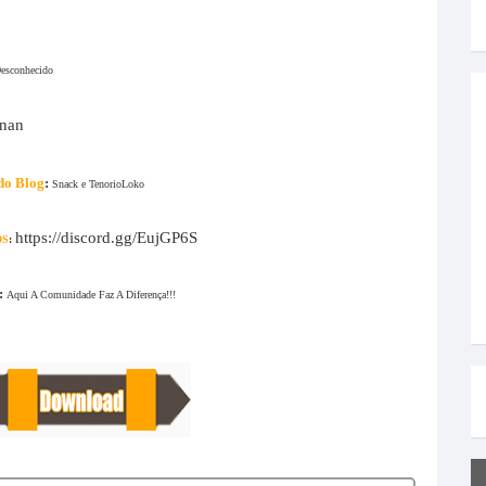
esconhecido
nan
do Blog
:
Snack e TenorioLoko
https://discord.gg/EujGP6S
DS
:
:
Aqui A Comunidade Faz A Diferença!!!