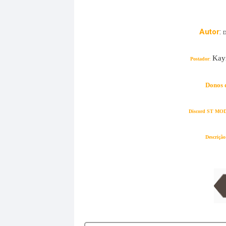
Auto
r
:
D
Kay
Postador
:
Donos 
Discord ST MO
Descrição