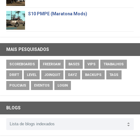
S10 PMPE (Maratona Mods)
MAIS PESQUISADOS
SCOREBOARDS
FREEROAM
BASES
VIPS
TRABALHOS
DRIFT
LEVEL
JOINQUIT
DAYZ
BACKUPS
TAGS
POLICIAIS
EVENTOS
LOGIN
BLOGS