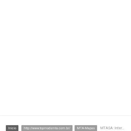
MTASA: Interior de Hospital RP
Inicio
http://www.topmodsmta.com.br/
MTA-Mapas