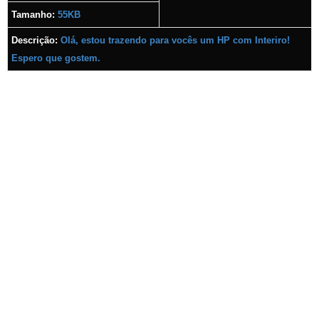
Tamanho:
55KB
Descrição:
Olá, estou trazendo para vocês um HP com Interiro!
Espero que gostem.