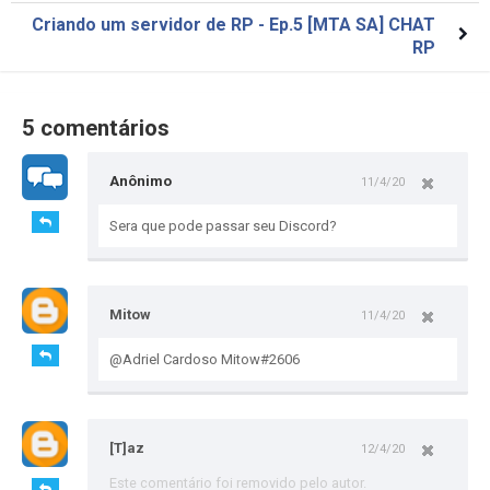
Criando um servidor de RP - Ep.5 [MTA SA] CHAT
RP
5 comentários
Anônimo
11/4/20
Sera que pode passar seu Discord?
Mitow
11/4/20
@Adriel Cardoso Mitow#2606
[T]az
12/4/20
Este comentário foi removido pelo autor.