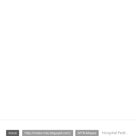
Hospital Pedro ll [RJ - Campo Grande]
Inicio
http://mods-mta.blogspot.com/
MTA-Mapas