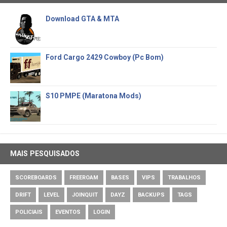
Download GTA & MTA
Ford Cargo 2429 Cowboy (Pc Bom)
S10 PMPE (Maratona Mods)
MAIS PESQUISADOS
SCOREBOARDS
FREEROAM
BASES
VIPS
TRABALHOS
DRIFT
LEVEL
JOINQUIT
DAYZ
BACKUPS
TAGS
POLICIAIS
EVENTOS
LOGIN