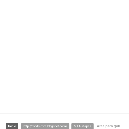
Area para gangs
Inicio
http://mods-mta.blogspot.com/
MTA-Mapas