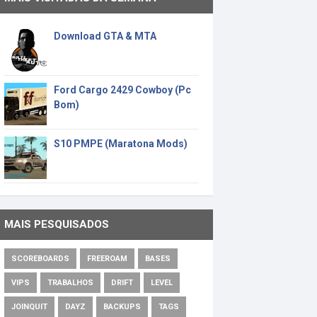
Download GTA & MTA
Ford Cargo 2429 Cowboy (Pc
Bom)
S10 PMPE (Maratona Mods)
MAIS PESQUISADOS
SCOREBOARDS
FREEROAM
BASES
VIPS
TRABALHOS
DRIFT
LEVEL
JOINQUIT
DAYZ
BACKUPS
TAGS