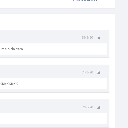
25/3/20
 meio da cara
31/3/20
KKKKKKKK
2/6/20