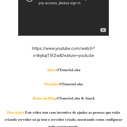
https://www.youtube.com/watch?
v=lkykajT5fZw&feature=youtu.be
Autor
:#TenorioLoko
Postador
:#TenorioLoko
Donos do Blog
:#TenorioLoko & Snack
Descrição
: Este vídeo tem com incentivo de ajudar as pessoas que estão
criando servidor ou ja tem o servidor criado, mostrando como configurar
tudo corretamente.