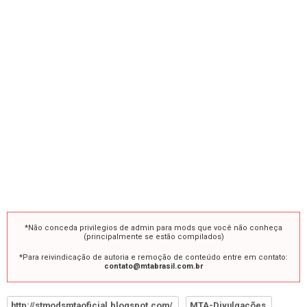
*Não conceda privilegios de admin para mods que você não conheça
(principalmente se estão compilados)
*Para reivindicação de autoria e remoção de conteúdo entre em contato:
contato@mtabrasil.com.br
http://stmodsmtaoficial.blogspot.com/
MTA-Divulgações