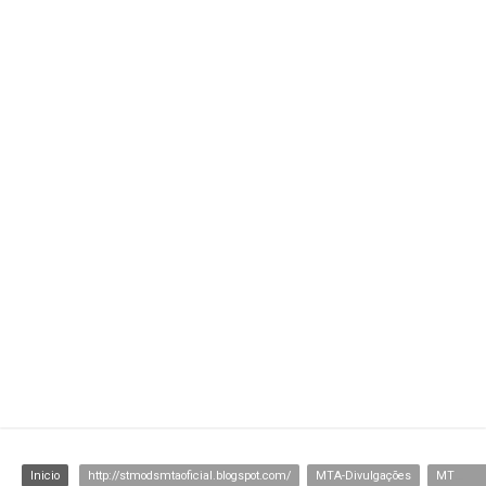
Inicio
http://stmodsmtaoficial.blogspot.com/
MTA-Divulgações
MTA-Hud-Radar