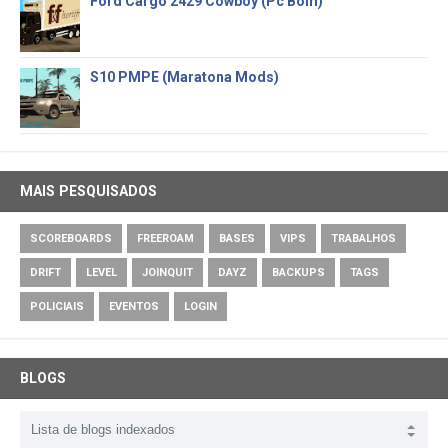
Ford Cargo 2429 Cowboy (Pc Bom)
S10 PMPE (Maratona Mods)
MAIS PESQUISADOS
SCOREBOARDS
FREEROAM
BASES
VIPS
TRABALHOS
DRIFT
LEVEL
JOINQUIT
DAYZ
BACKUPS
TAGS
POLICIAIS
EVENTOS
LOGIN
BLOGS