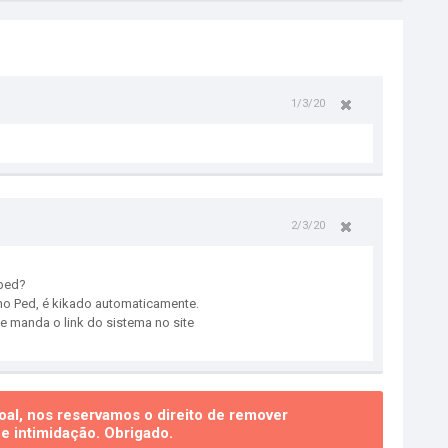
1/3/20
2/3/20
 ped?
 no Ped, é kikado automaticamente.
e manda o link do sistema no site
al, nos reservamos o direito de remover
 intimidação. Obrigado.