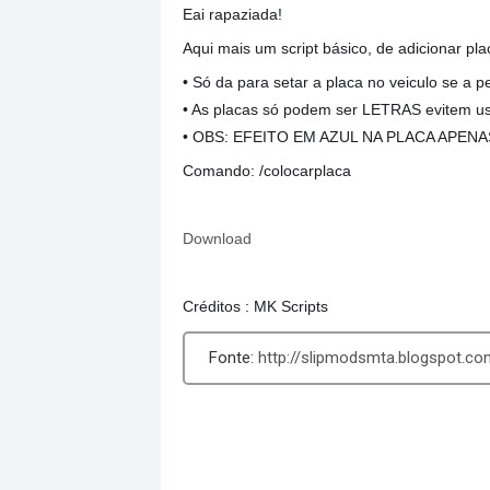
Eai rapaziada!
Aqui mais um script básico, de adicionar pla
• Só da para setar a placa no veiculo se a p
• As placas só podem ser LETRAS evitem u
• OBS: EFEITO EM AZUL NA PLACA APEN
Comando: /colocarplaca
Download
Créditos : MK Scripts
http://slipmodsmta.blogspot.co