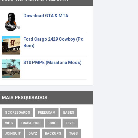
Download GTA & MTA
Ford Cargo 2429 Cowboy (Pc
Bom)
S10 PMPE (Maratona Mods)
MAIS PESQUISADOS
SCOREBOARDS
FREEROAM
BASES
VIPS
TRABALHOS
DRIFT
LEVEL
JOINQUIT
DAYZ
BACKUPS
TAGS