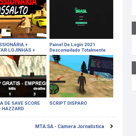
SIONÁRIA +
Painel De Login 2021
AR LOJINHAS +
Descompilado Totalmente
EM
Editavel
A DE SAVE SCORE
SCRIPT DISPARO
y HAZZARD
MTA:SA - Camera Jornalistica