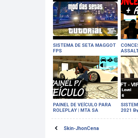
SISTEMA DE SETA MAGGOT
CONCES
FPS
ASSALT
TUNAG
PAINEL DE VEÍCULO PARA
SISTEM
ROLEPLAY | MTA SA
2021 B
Skin-JhonCena