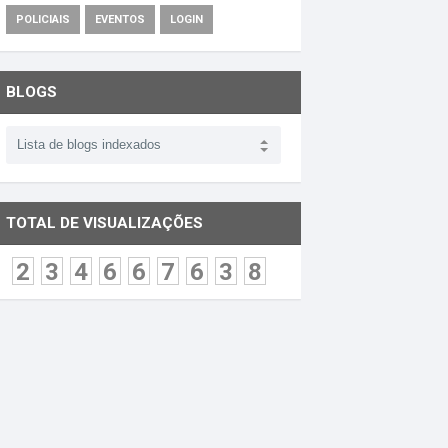
POLICIAIS
EVENTOS
LOGIN
BLOGS
TOTAL DE VISUALIZAÇÕES
2
3
4
6
6
7
6
3
8