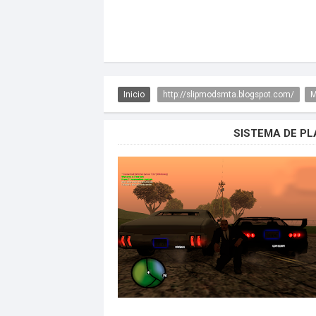
Inicio
http://slipmodsmta.blogspot.com/
M
SISTEMA DE P