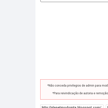
*Não conceda privilegios de admin para mo
*Para reivindicação de autoria e remoçã
http://planetmodsmta.blogspot.com/