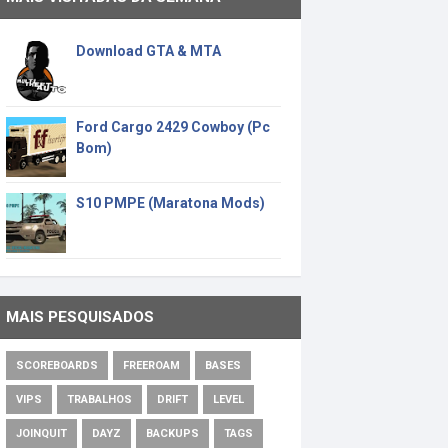
Download GTA & MTA
Ford Cargo 2429 Cowboy (Pc
Bom)
S10 PMPE (Maratona Mods)
MAIS PESQUISADOS
SCOREBOARDS
FREEROAM
BASES
VIPS
TRABALHOS
DRIFT
LEVEL
JOINQUIT
DAYZ
BACKUPS
TAGS