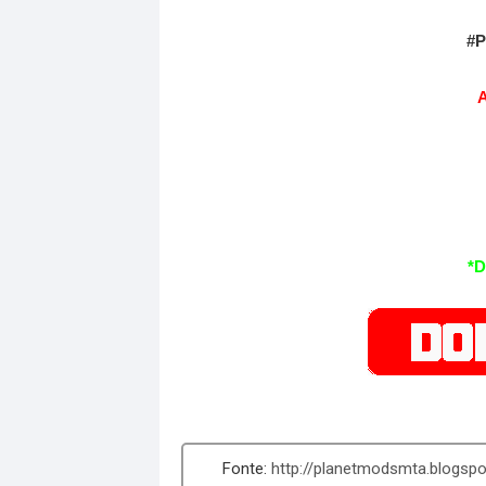
#
*
http://planetmodsmta.blogsp