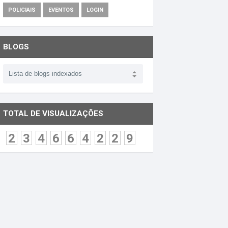
POLICIAIS
EVENTOS
LOGIN
BLOGS
TOTAL DE VISUALIZAÇÕES
2
3
4
6
6
4
2
2
9