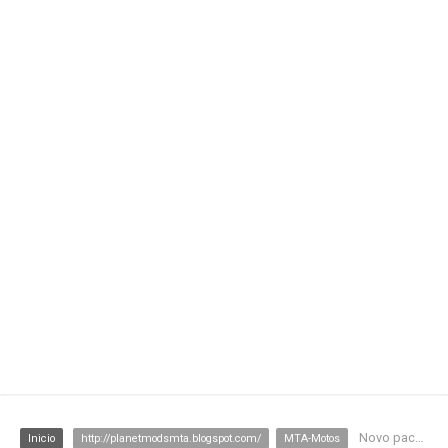
Novo pack de motos para mta, by: croak
Inicio
http://planetmodsmta.blogspot.com/
MTA-Motos