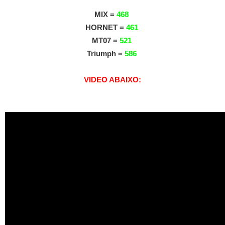
MIX =
468
HORNET =
461
MT07 =
521
Triumph =
586
VIDEO ABAIXO: