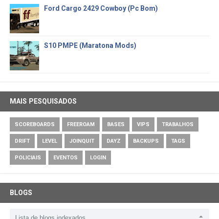
Ford Cargo 2429 Cowboy (Pc Bom)
S10 PMPE (Maratona Mods)
MAIS PESQUISADOS
SCOREBOARDS
FREEROAM
BASES
VIPS
TRABALHOS
DRIFT
LEVEL
JOINQUIT
DAYZ
BACKUPS
TAGS
POLICIAIS
EVENTOS
LOGIN
BLOGS