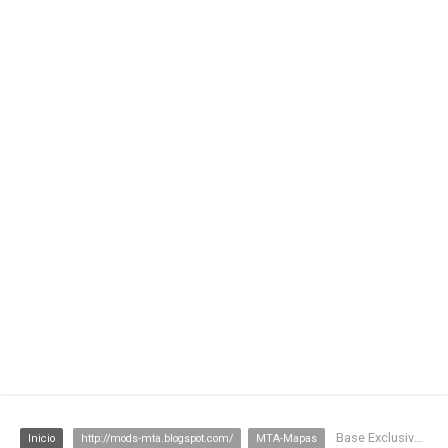
Base Exclusiva para corporações MTA
Inicio
http://mods-mta.blogspot.com/
MTA-Mapas