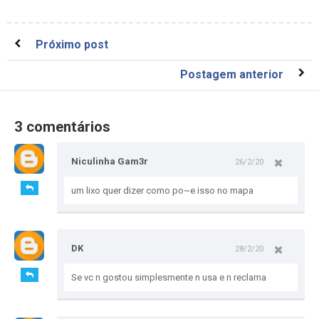
Próximo post
Postagem anterior
3 comentários
Niculinha Gam3r
26/2/20
um lixo quer dizer como po~e isso no mapa
DK
28/2/20
Se vc n gostou simplesmente n usa e n reclama