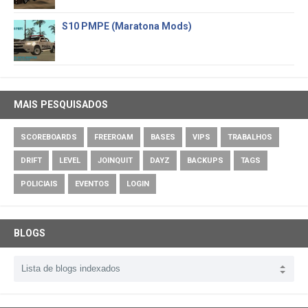
S10 PMPE (Maratona Mods)
MAIS PESQUISADOS
SCOREBOARDS
FREEROAM
BASES
VIPS
TRABALHOS
DRIFT
LEVEL
JOINQUIT
DAYZ
BACKUPS
TAGS
POLICIAIS
EVENTOS
LOGIN
BLOGS