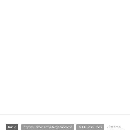
Sistema Detran/Habilitação - Slip Mods MTA
Inicio
http://slipmodsmta.blogspot.com/
MTA-Resources