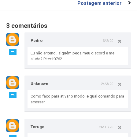
Postagem anterior
3 comentários
Pedro
3/2/20
Eu não entendi, alguém pega meu discord e me
ajuda? Piter#0762
Unknown
24/3/20
Como faço para ativar o modo, e qual comando para
acessar
Torugo
26/11/20