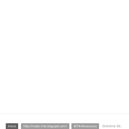
Sistema de empresas/negocios Sem bugs
Inicio
http://mods-mta.blogspot.com/
MTA-Resources