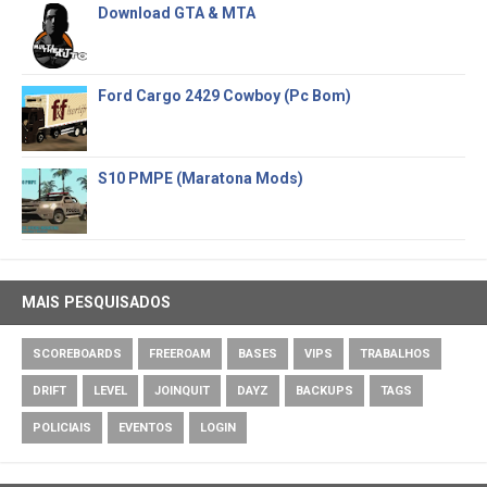
Download GTA & MTA
Ford Cargo 2429 Cowboy (Pc Bom)
S10 PMPE (Maratona Mods)
MAIS PESQUISADOS
SCOREBOARDS
FREEROAM
BASES
VIPS
TRABALHOS
DRIFT
LEVEL
JOINQUIT
DAYZ
BACKUPS
TAGS
POLICIAIS
EVENTOS
LOGIN