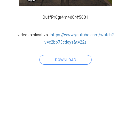
DuffPr0gr4m4d0r#5631
video explicativo :
https://www.youtube.com/watch?
v=c2bp73cdoys&t=22s
DOWNLOAD