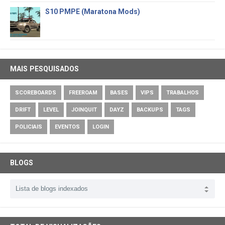
S10 PMPE (Maratona Mods)
MAIS PESQUISADOS
SCOREBOARDS
FREEROAM
BASES
VIPS
TRABALHOS
DRIFT
LEVEL
JOINQUIT
DAYZ
BACKUPS
TAGS
POLICIAIS
EVENTOS
LOGIN
BLOGS